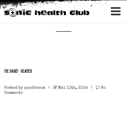
Die Band – Header
Posted by
quadracom
|
Mai 11th, 2014 |
No
Comments
DIE BAND